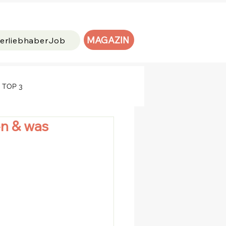
MAGAZIN
ierliebhaberJob
TOP 3
n & was