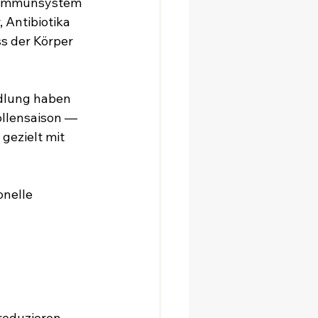
e Immunsystem 
Antibiotika 
s der Körper 
ndlung haben 
ollensaison — 
gezielt mit 
nelle 
reduzieren 