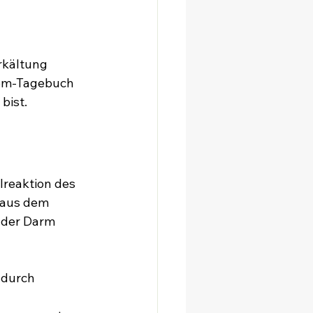
rkältung 
tom-Tagebuch 
bist.
lreaktion des 
 aus dem 
 der Darm 
 durch 
 