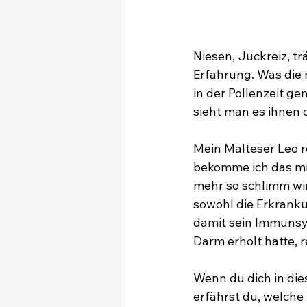
Niesen, Juckreiz, t
Erfahrung. Was die 
in der Pollenzeit g
sieht man es ihnen 
Mein Malteser Leo r
bekomme ich das mit 
mehr so schlimm wir
sowohl die Erkrank
damit sein Immunsys
Darm erholt hatte, 
Wenn du dich in dies
erfährst du, welche