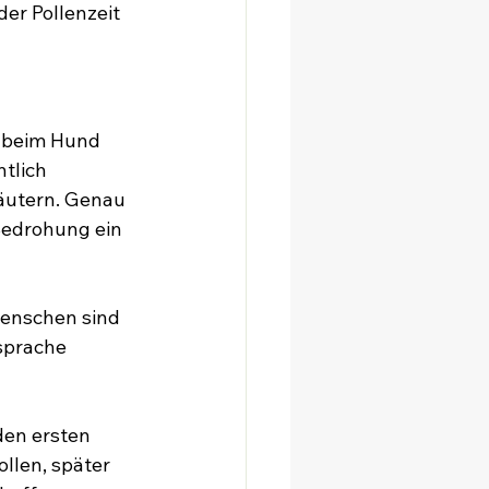
er Pollenzeit 
 beim Hund 
tlich 
äutern. Genau 
Bedrohung ein 
Menschen sind 
sprache 
den ersten 
llen, später 