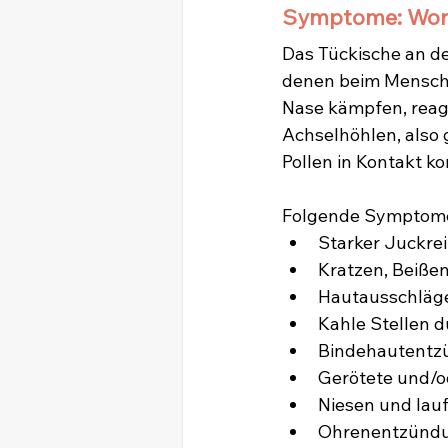
Symptome: Wora
Das Tückische an de
denen beim Mensche
Nase kämpfen, reagi
Achselhöhlen, also 
Pollen in Kontakt 
Folgende Symptome 
Starker Juckre
Kratzen, Beiße
Hautausschläge
Kahle Stellen 
Bindehautentz
Gerötete und/o
Niesen und lau
Ohrenentzünd