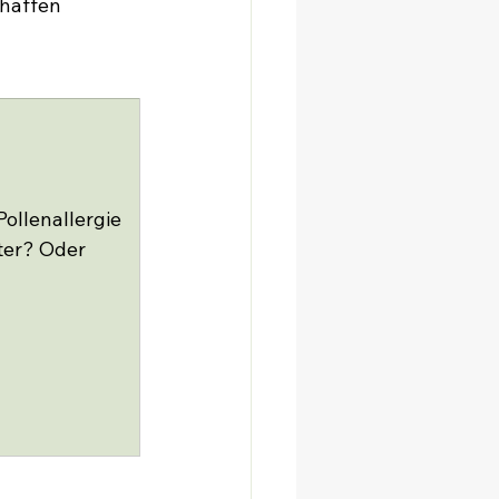
chaffen 
llenallergie 
ter? Oder 