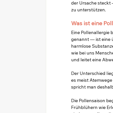
der Ursache steckt 
zu unterstützen.
Was ist eine Po
Eine Pollenallergi
genannt — ist eine
harmlose Substanze
wie bei uns Mensche
und leitet eine Abw
Der Unterschied lieg
es meist Atemwege 
spricht man deshalb
Die Pollensaison be
Frühblühern wie Erl