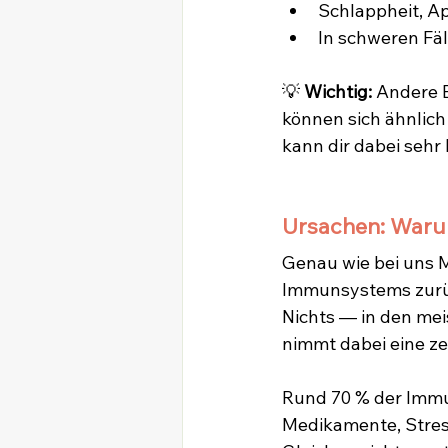
Schlappheit, Ap
In schweren Fä
💡 
Wichtig:
 Andere E
können sich ähnlic
kann dir dabei sehr 
Ursachen: Warum
Genau wie bei uns M
Immunsystems zurück
Nichts — in den me
nimmt dabei eine zen
Rund 70 % der Immun
Medikamente, Stres