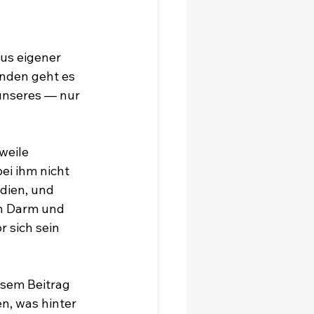
us eigener 
nden geht es 
 unseres — nur 
weile 
ei ihm nicht 
dien, und 
n Darm und 
 sich sein 
esem Beitrag 
n, was hinter 