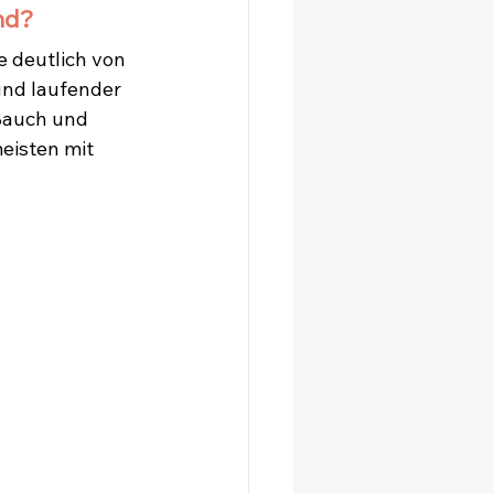
nd?
e deutlich von 
nd laufender 
Bauch und 
eisten mit 