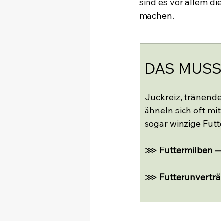
sind es vor allem di
machen.
DAS MUSS
Juckreiz, tränend
ähneln sich oft mi
sogar winzige Fut
⋙ 
Futtermilben —
⋙ 
Futterunverträ