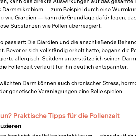
ten, kann das direkte Auswirkungen auf das gesamt
es Darmmikrobiom — zum Beispiel durch eine Wurmkur, 
g wie Giardien — kann die Grundlage dafür legen, das
lose Substanzen wie Pollen überreagiert.
eo passiert: Die Giardien und die anschließende Beha
. Bevor er sich vollständig erholt hatte, begann die P
ierte allergisch. Seitdem unterstütze ich seinen Darm 
ie Pollenzeit verläuft für ihn deutlich entspannter.
ächten Darm können auch chronischer Stress, hormo
er genetische Veranlagungen eine Rolle spielen.
n? Praktische Tipps für die Pollenzeit
duzieren
en lässt sich der Pollenkontakt kaum — aber deutlich 