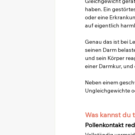
Gleichgewicht gera
haben. Ein gestört
oder eine Erkrankun
auf eigentlich harm
Genau das ist bei L
seinen Darm belastet
und sein Körper reag
einer Darmkur, und d
Neben einem geschw
Ungleichgewichte od
Was kannst du tu
Pollenkontakt re
Vollständig vermeid