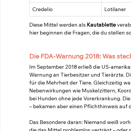
Credelio
Lotilaner
Diese Mittel werden als 
Kautablette
 verab
hier beginnen die Fragen, die du stellen so
Die FDA-Warnung 2018: Was steck
Im September 2018 erließ die US-amerika
Warnung an Tierbesitzer und Tierärzte. Di
für die Mehrheit der Tiere. Gleichzeitig wa
Nebenwirkungen wie Muskelzittern, Koor
bei Hunden ohne jede Vorerkrankung. Di
– bekamen aber einen Pflichthinweis auf 
Das Besondere daran: Niemand weiß vorher
die das Mittel problemlos verträgt – oder 