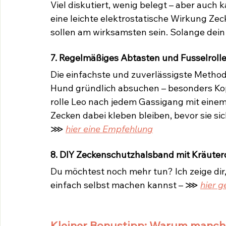
Viel diskutiert, wenig belegt – aber auch
eine leichte elektrostatische Wirkung Zec
sollen am wirksamsten sein. Solange dein 
7. Regelmäßiges Abtasten und Fusselrolle
Die einfachste und zuverlässigste Metho
Hund gründlich absuchen – besonders Kop
rolle Leo nach jedem Gassigang mit einem 
Zecken dabei kleben bleiben, bevor sie si
⋙ 
hier eine Empfehlung
8. DIY Zeckenschutzhalsband mit Kräuter
Du möchtest noch mehr tun? Ich zeige dir
einfach selbst machen kannst – ⋙ 
hier g
Kleiner Bonustipp: Warum manch