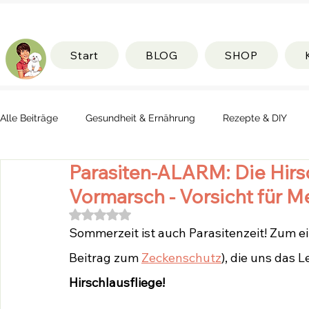
Start
BLOG
SHOP
Alle Beiträge
Gesundheit & Ernährung
Rezepte & DIY
Parasiten-ALARM: Die Hirs
Vormarsch - Vorsicht für M
Mit NaN von 5 Sternen bewertet.
Sommerzeit ist auch Parasitenzeit! Zum ein
Beitrag zum 
Zeckenschutz
), die uns das
Hirschlausfliege! 