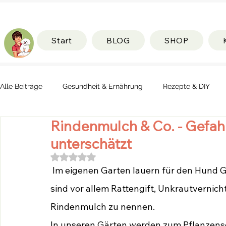
Start
BLOG
SHOP
Alle Beiträge
Gesundheit & Ernährung
Rezepte & DIY
Rindenmulch & Co. - Gefah
unterschätzt
Mit NaN von 5 Sternen bewertet.
 Im eigenen Garten lauern für den Hund Gefahren, die wir schnell unterschätzen. Hier 
sind vor allem Rattengift, Unkrautvernic
Rindenmulch zu nennen.
In unseren Gärten werden zum Pflanzensc