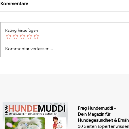
Kommentare
Rating hinzufügen
„Ich habe meinen Hund
Zeckenschu
Kommentar verfassen...
krank gefüttert" – was
große Vergl
falsche Ernährung wirklich
Isoxazoline
anrichten kann
natürliche 
Frag Hundemuddi –
Dein Magazin
für
Hundegesundheit & Ernäh
50 Seiten Expertenwissen